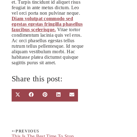
et. Turpis tincidunt id aliquet risus
feugiat in ante metus dictum. Leo
vel orci porta non pulvinar neque.
Diam volutpat commodo sed
egestas egestas fringilla phasellus
faucibus scelerisque.
Vitae tortor
condimentum lacinia quis vel eros.
Ac orci phasellus egestas tellus
rutrum tellus pellentesque. Id neque
aliquam vestibulum morbi. Hac
habitasse platea dictumst quisque
sagittis purus sit amet.
Share this post:
Share
Share
Share
Share
Share
X
Facebook
Pinterest
LinkedIn
Email
on
on
on
on
on
(Twitter)
PREVIOUS
This Is The Best Time To Stop