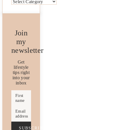
Categories
Join
my
newsletter
Get
lifestyle
tips right
into your
inbox
First
name
Email
address
SUBSCRIBE