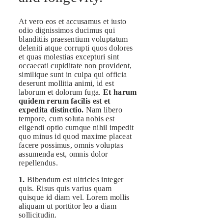
At vero eos et accusamus et iusto
odio dignissimos ducimus qui
blanditiis praesentium voluptatum
deleniti atque corrupti quos dolores
et quas molestias excepturi sint
occaecati cupiditate non provident,
similique sunt in culpa qui officia
deserunt mollitia animi, id est
laborum et dolorum fuga.
Et harum
quidem rerum facilis est et
expedita distinctio.
Nam libero
tempore, cum soluta nobis est
eligendi optio cumque nihil impedit
quo minus id quod maxime placeat
facere possimus, omnis voluptas
assumenda est, omnis dolor
repellendus.
1.
Bibendum est ultricies integer
quis. Risus quis varius quam
quisque id diam vel. Lorem mollis
aliquam ut porttitor leo a diam
sollicitudin.