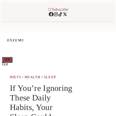
Skip
to
Subscribe
content
ENZEMU
MENU
DIETS
/
HEALTH
/
SLEEP
If You’re Ignoring
These Daily
Habits, Your